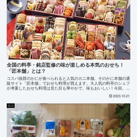
全国の料亭・銘店監修の味が楽しめる本気のおせち！
「匠本舗」とは？
コスパ抜群のかにが食べられると人気のカニ本舗。そのかに本舗の通
販サイト「匠本舗」でおせち料理が買えます。大人気の料亭のシェフ
が考案したおせち料理は見た目も華やかで、味もおいしい！今回、匠
本舗のおせちの特徴やメリット・デメリット、早割についても全部解
2023.10.21
説します。
食品