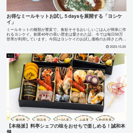
お得なミールキットお試し５daysを展開する「ヨシケ
イ」
ミールキットの種類が豊富で、食欲そそるおいしいごはんが簡単に作
れるヨシケイ。創業40年の長い歴史は愛された証、今では毎日50万
世帯が利用しています。今回はヨシケイのお試し価格のお得さと内
容、キャンペーンの注意点などをまとめました。
2023.10.20
食品
【本格派】料亭シェフの味をおせちで楽しめる！誠和本
舗