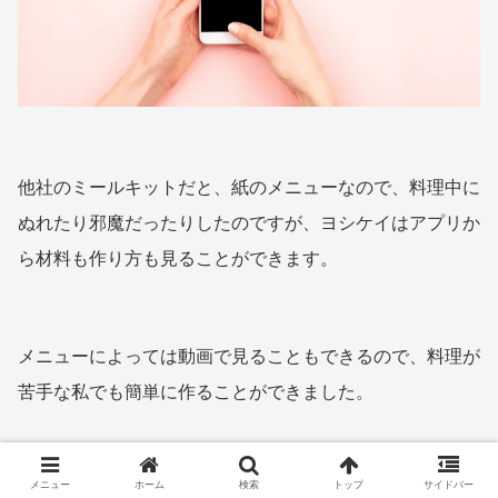
他社のミールキットだと、紙のメニューなので、料理中に
ぬれたり邪魔だったりしたのですが、ヨシケイはアプリか
ら材料も作り方も見ることができます。
メニューによっては動画で見ることもできるので、料理が
苦手な私でも簡単に作ることができました。
ヨシケイお試し5daysはお得で試してみる価
メニュー
ホーム
検索
トップ
サイドバー