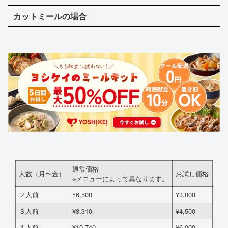
カットミールの場合
通常価格
人数（月〜金）
お試し価格
※メニューによって異なります。
２人前
¥6,500
¥3,000
３人前
¥8,310
¥4,500
４人前
¥10,740
¥6,000