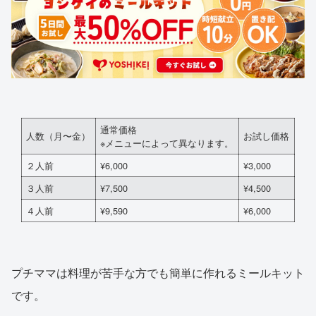
通常価格
人数（月〜金）
お試し価格
※メニューによって異なります。
２人前
¥6,000
¥3,000
３人前
¥7,500
¥4,500
４人前
¥9,590
¥6,000
プチママは料理が苦手な方でも簡単に作れるミールキット
です。