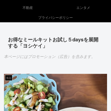
不動産
エンタメ
プライバシーポリシー
お得なミールキットお試し５daysを展開
する「ヨシケイ」
本ページにはプロモーション（広告）を含みます。
食品